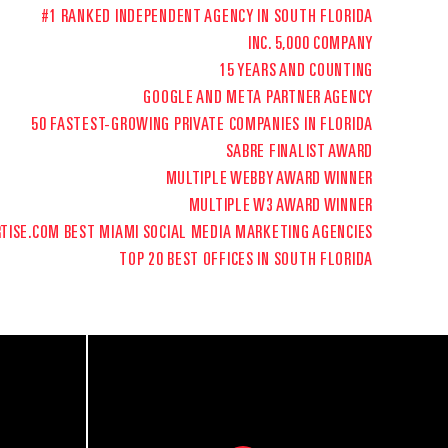
#1 RANKED INDEPENDENT AGENCY IN SOUTH FLORIDA
INC. 5,000 COMPANY
15 YEARS AND COUNTING
GOOGLE AND META PARTNER AGENCY
50 FASTEST-GROWING PRIVATE COMPANIES IN FLORIDA
SABRE FINALIST AWARD
MULTIPLE WEBBY AWARD WINNER
MULTIPLE W3 AWARD WINNER
TISE.COM
BEST MIAMI SOCIAL MEDIA MARKETING AGENCIES
TOP 20 BEST OFFICES IN SOUTH FLORIDA