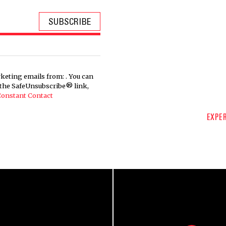
keting emails from: . You can
g the SafeUnsubscribe® link,
 Constant Contact
EXPER