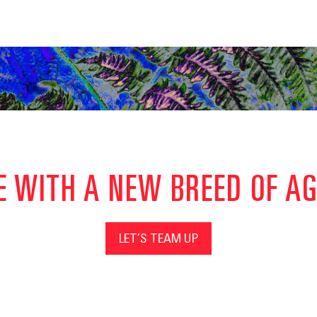
E WITH A NEW BREED OF A
LET’S TEAM UP