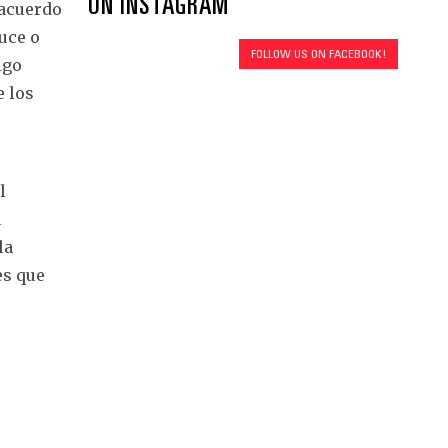
ON INSTAGRAM
 acuerdo
uce o
FOLLOW US ON FACEBOOK!
lgo
e los
l
n
la
es que