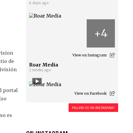
6 days ago
4
+
vision
View on Instagram
tio de
Roar Media
ivisión
2 weeks ago
l portal
View on Facebook
Eso
e
FOLLOW US ON INSTAGRAM!
eso es